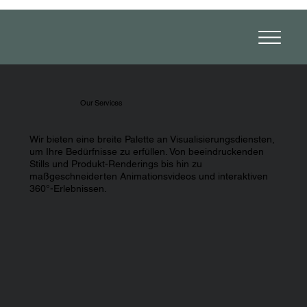
Our Services
Wir bieten eine breite Palette an Visualisierungsdiensten,
um Ihre Bedürfnisse zu erfüllen. Von beeindruckenden
Stills und Produkt-Renderings bis hin zu
maßgeschneiderten Animationsvideos und interaktiven
360°-Erlebnissen.