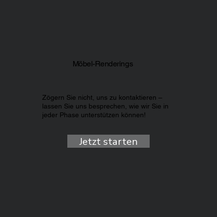
Möbel-Renderings
Zögern Sie nicht, uns zu kontaktieren –
lassen Sie uns besprechen, wie wir Sie in
jeder Phase unterstützen können!
Jetzt starten